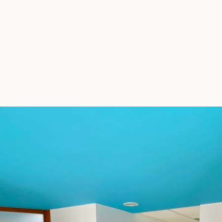
lle Grangier
Officer